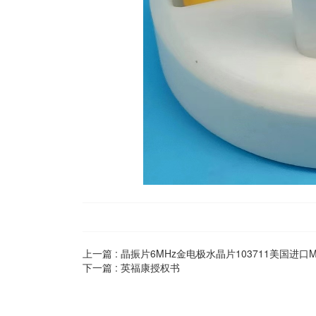
上一篇 :
晶振片6MHz金电极水晶片103711美国进口M
下一篇 :
英福康授权书