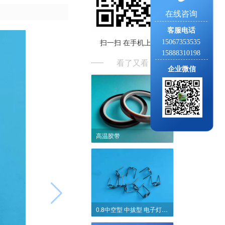
在线咨询
客服电话
扫一扫 在手机上阅读
15067353535
15888310198
看了又看
企业微信
高温胶带
0.8中空型 中拔型 电子灯丝 801247683 EB-GUN FILAMENT