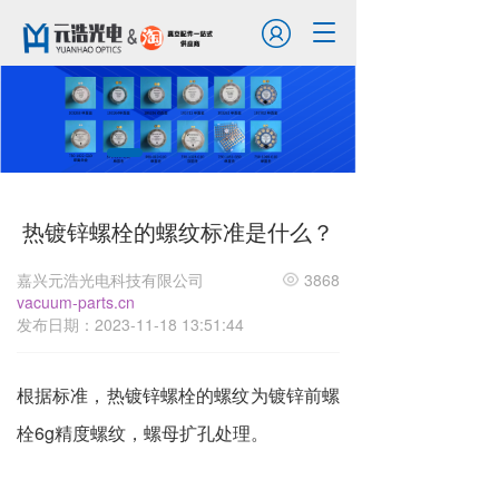
T
o
g
g
l
e
n
a
v
热镀锌螺栓的螺纹标准是什么？
i
g
a
嘉兴元浩光电科技有限公司
3868
t
vacuum-parts.cn
i
发布日期：2023-11-18 13:51:44
o
n
根据标准，
热镀锌螺栓
的螺纹为镀锌前螺
栓6g精度螺纹，螺母扩孔处理。