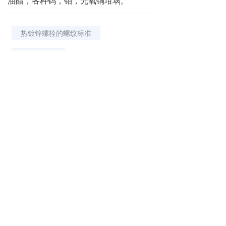
油酯，各种钨，钼，无氧铜坩埚。
热镀锌螺栓的螺纹标准
热镀锌螺栓
上一篇 :
真空镀膜机真空泵的维护与保养介绍
下一篇 :
INFICONPGE050真空计的八个特点
分享到：
长按或扫码识别 分享给好友