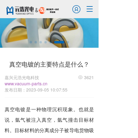
T
o
g
g
l
e
n
a
v
真空电镀的主要特点是什么？
i
g
a
嘉兴元浩光电科技
3621
t
www.vacuum-parts.cn
i
发布日期：2023-09-05 10:07:55
o
n
真空电镀
是一种物理沉积现象。也就是
说，氩气被注入真空，氩气撞击目标材
料。目标材料的分离成分子被导电货物吸