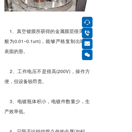
按钮
1、真空镀膜所获得的金属膜层很薄(一
按钮
般为0.01~0.1um)，能够严格复制出啤件
按钮
表面的形。
按钮
2、工作电压不是很高(200V)，操作方
便，但设备较昂贵。
3、电镀瓶体积小，电镀件数量少，生
产效率低。
4、只限于比钨丝熔点低的金属(如铝、